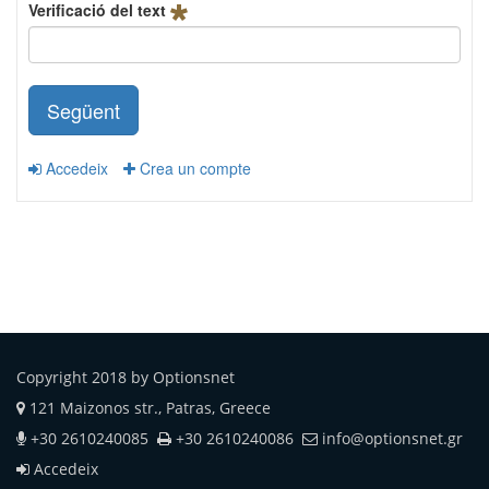
Verificació del text
Següent
Accedeix
Crea un compte
Copyright 2018 by Optionsnet
121 Maizonos str., Patras, Greece
+30 2610240085
+30 2610240086
info@optionsnet.gr
Accedeix