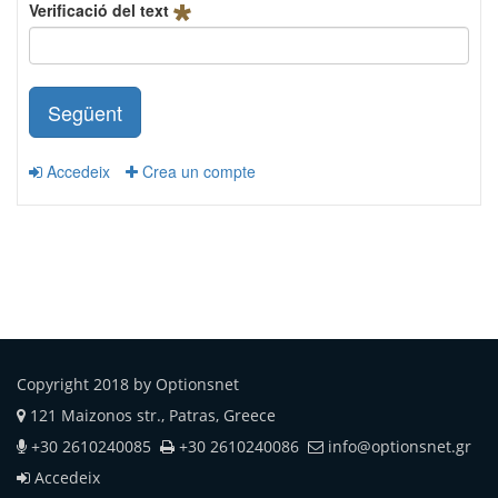
Verificació del text
Següent
Accedeix
Crea un compte
Copyright 2018 by Optionsnet
121 Maizonos str., Patras, Greece
+30 2610240085
+30 2610240086
info@optionsnet.gr
Accedeix