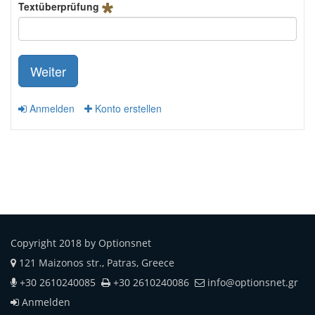
Textüberprüfung
Weiter
Anmelden
Konto erstellen
Copyright 2018 by Optionsnet
121 Maizonos str., Patras, Greece
+30 2610240085
+30 2610240086
info@optionsnet.gr
Anmelden