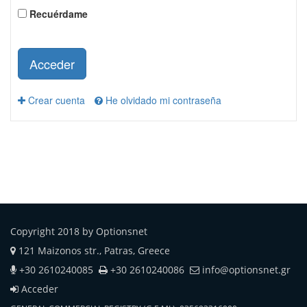
Recuérdame
Acceder
Crear cuenta
He olvidado mi contraseña
Copyright 2018 by Optionsnet
121 Maizonos str., Patras, Greece
+30 2610240085
+30 2610240086
info@optionsnet.gr
Acceder