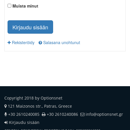
Muista minut
Kirjaudu sisään
Rekisteröidy
Salasana unohtunut
Copyright 2018 by Optionsnet
121 Maizonos str., Patras, Greece
+30 2610240085
+30 2610240086
info@optionsnet.gr
Kirjaudu sisään