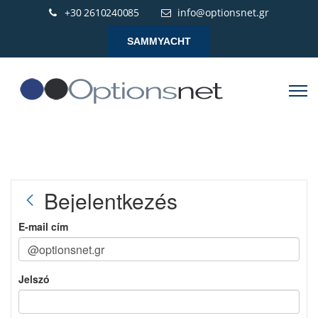
+30 2610240085
info@optionsnet.gr
SAMMYACHT
Bejelentkezés
E-mail cím
Jelszó