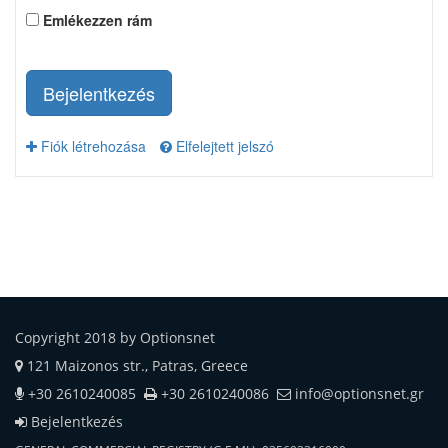
Emlékezzen rám
Bejelentkezés
Fiók létrehozása
Elfelejtett jelszó
Copyright 2018 by Optionsnet
121 Maizonos str., Patras, Greece
+30 2610240085
+30 2610240086
info@optionsnet.gr
Bejelentkezés