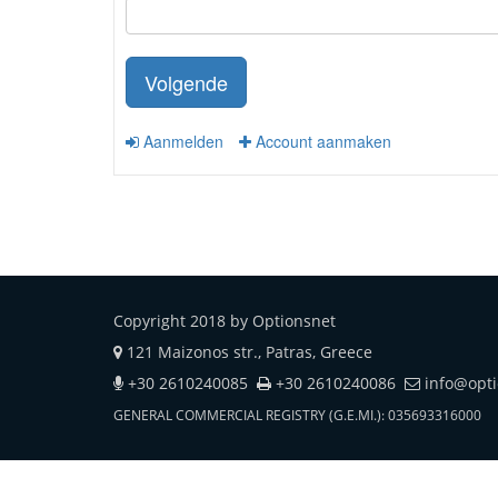
Volgende
Aanmelden
Account aanmaken
Copyright 2018 by Optionsnet
121 Maizonos str., Patras, Greece
+30 2610240085
+30 2610240086
info@opt
GENERAL COMMERCIAL REGISTRY (G.E.MI.): 035693316000