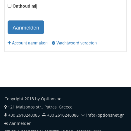
Onthoud mij
Aanmelden
Account aanmaken
Wachtwoord vergeten
Copyright 2018 by Optionsnet
121 Maizonos str., Patras, Greece
+30 2610240085
+30 2610240086
info@optionsnet.gr
Aanmelden