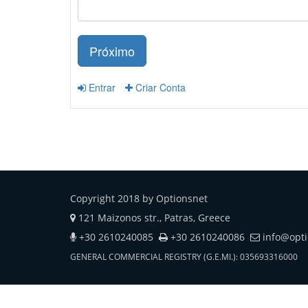
Próximo
Entrar
Criar Conta
Copyright 2018 by Optionsnet
121 Maizonos str., Patras, Greece
+30 2610240085
+30 2610240086
info@opt
GENERAL COMMERCIAL REGISTRY (G.E.MI.): 035693316000