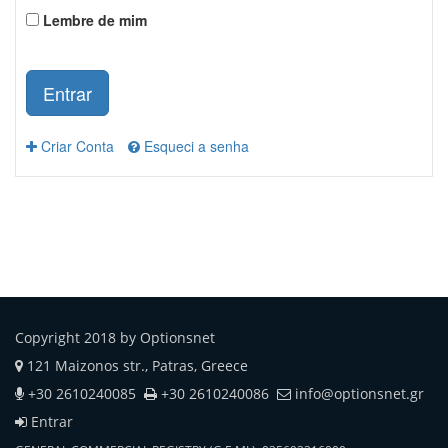
Lembre de mim
Entrar
Criar Conta
Esqueci a senha
Copyright 2018 by Optionsnet
121 Maizonos str., Patras, Greece
+30 2610240085
+30 2610240086
info@optionsnet.gr
Entrar